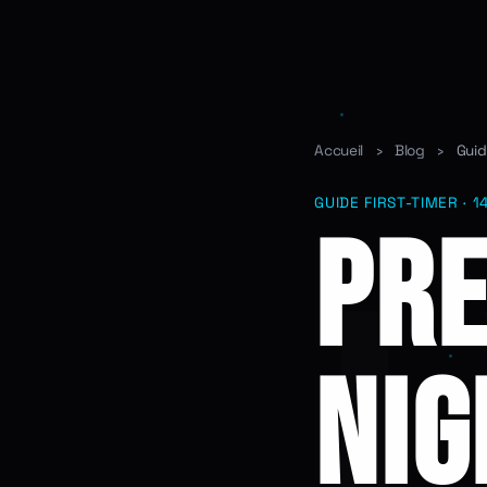
Accueil
›
Blog
›
Guid
GUIDE FIRST-TIMER · 1
PRE
NIG