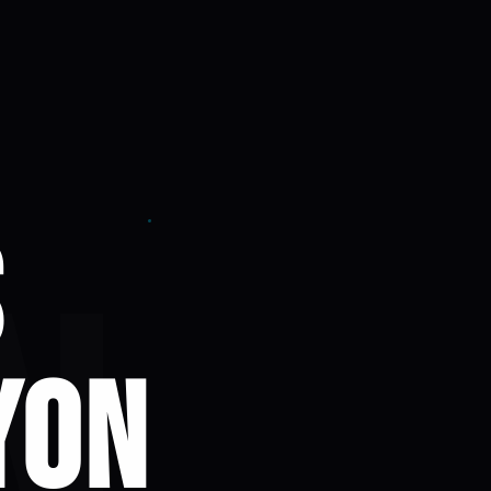
S
YON