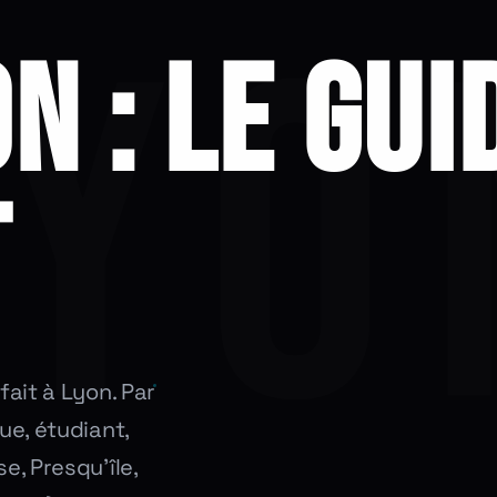
N : LE GUI
T
fait à Lyon. Par
ue, étudiant,
e, Presqu'île,