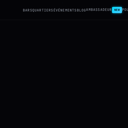
AMBASSADEUR
PO
BARS
QUARTIERS
ÉVÉNEMENTS
BLOG
NEW